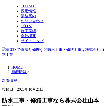
ＨＯＭＥ
採用情報
業務案内
お問い合わせ
ブログ
施工実績
会社概要
サイトマップ
HOME
>
新着情報
>
新着情報
投稿日：
2025年10月21日
防水工事・修繕工事なら株式会社山本