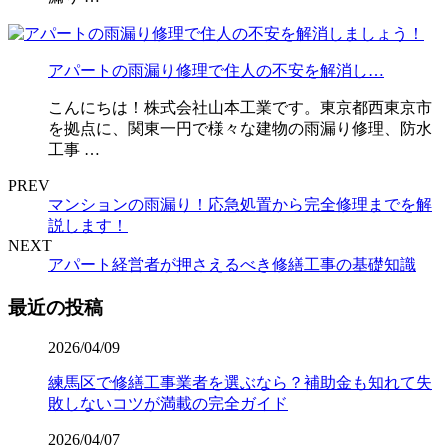
アパートの雨漏り修理で住人の不安を解消し…
こんにちは！株式会社山本工業です。東京都西東京市
を拠点に、関東一円で様々な建物の雨漏り修理、防水
工事 …
PREV
マンションの雨漏り！応急処置から完全修理までを解
説します！
NEXT
アパート経営者が押さえるべき修繕工事の基礎知識
最近の投稿
2026/04/09
練馬区で修繕工事業者を選ぶなら？補助金も知れて失
敗しないコツが満載の完全ガイド
2026/04/07