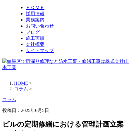
ＨＯＭＥ
採用情報
業務案内
お問い合わせ
ブログ
施工実績
会社概要
サイトマップ
HOME
>
コラム
>
コラム
投稿日：
2025年6月5日
ビルの定期修繕における管理計画立案