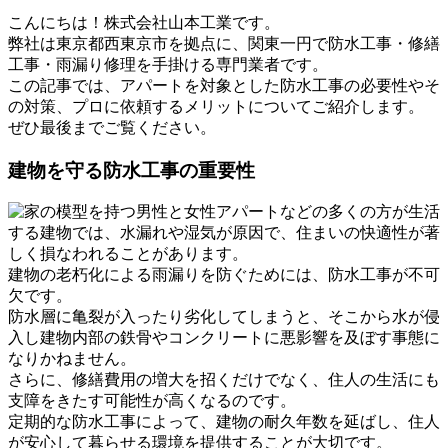
こんにちは！株式会社山本工業です。
弊社は東京都西東京市を拠点に、関東一円で防水工事・修繕
工事・雨漏り修理を手掛ける専門業者です。
この記事では、アパートを対象とした防水工事の必要性やそ
の対策、プロに依頼するメリットについてご紹介します。
ぜひ最後までご覧ください。
建物を守る防水工事の重要性
アパートなどの多くの方が生活
する建物では、水漏れや湿気が原因で、住まいの快適性が著
しく損なわれることがあります。
建物の老朽化による雨漏りを防ぐためには、防水工事が不可
欠です。
防水層に亀裂が入ったり劣化してしまうと、そこから水が侵
入し建物内部の鉄骨やコンクリートに悪影響を及ぼす事態に
なりかねません。
さらに、修繕費用の増大を招くだけでなく、住人の生活にも
支障をきたす可能性が高くなるのです。
定期的な防水工事によって、建物の耐久年数を延ばし、住人
が安心して暮らせる環境を提供することが大切です。