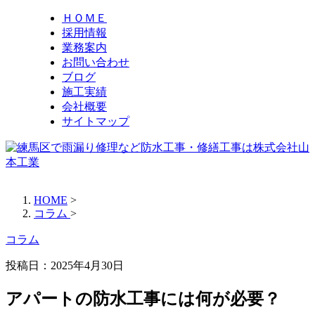
ＨＯＭＥ
採用情報
業務案内
お問い合わせ
ブログ
施工実績
会社概要
サイトマップ
HOME
>
コラム
>
コラム
投稿日：
2025年4月30日
アパートの防水工事には何が必要？